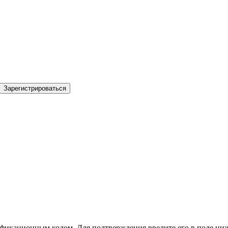
Зарегистрироваться
фикационным кодом. Для подтверждения введите его в поле ниж