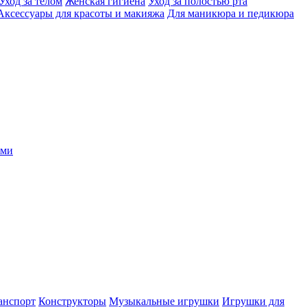
Уход за телом
Женская гигиена
Уход за полостью рта
Аксессуары для красоты и макияжа
Для маникюра и педикюра
ыми
анспорт
Конструкторы
Музыкальные игрушки
Игрушки для