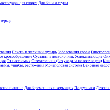
Аксессуары для спорта
Для бани и сауны
нтерьер
евания
Печень и желчный пузырь
Заболевания крови
Гинеколог
ое кровообращение
Суставы и позвоночник
Успокаивающие
Онк
ция
От насекомых
Стоматология (без ухода за полостью рта)
Каш
авмы, ушибы, растяжения
Мочеполовая система
Венозная недос
тское питание
Для беременных и кормящих
Подгузники
Детская