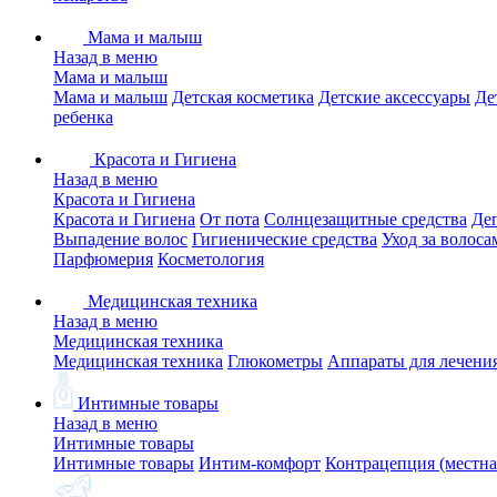
Мама и малыш
Назад в меню
Мама и малыш
Мама и малыш
Детская косметика
Детские аксессуары
Де
ребенка
Красота и Гигиена
Назад в меню
Красота и Гигиена
Красота и Гигиена
От пота
Солнцезащитные средства
Де
Выпадение волос
Гигиенические средства
Уход за волоса
Парфюмерия
Косметология
Медицинская техника
Назад в меню
Медицинская техника
Медицинская техника
Глюкометры
Аппараты для лечени
Интимные товары
Назад в меню
Интимные товары
Интимные товары
Интим-комфорт
Контрацепция (местна