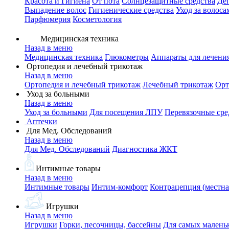
Красота и Гигиена
От пота
Солнцезащитные средства
Де
Выпадение волос
Гигиенические средства
Уход за волоса
Парфюмерия
Косметология
Медицинская техника
Назад в меню
Медицинская техника
Глюкометры
Аппараты для лечени
Ортопедия и лечебный трикотаж
Назад в меню
Ортопедия и лечебный трикотаж
Лечебный трикотаж
Орт
Уход за больными
Назад в меню
Уход за больными
Для посещения ЛПУ
Перевязочные сре
Аптечки
Для Мед. Обследований
Назад в меню
Для Мед. Обследований
Диагностика ЖКТ
Интимные товары
Назад в меню
Интимные товары
Интим-комфорт
Контрацепция (местна
Игрушки
Назад в меню
Игрушки
Горки, песочницы, бассейны
Для самых малень