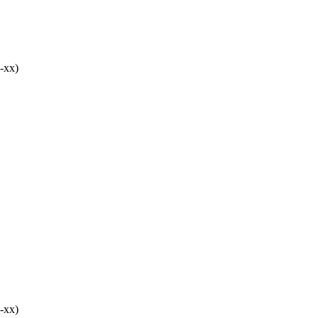
-хх)
-хх)