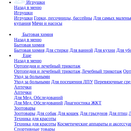
Игрушки
Назад в меню
Игрушки
Игрушки
Горки, песочницы, бассейны
Для самых малень
купания
Мячи и насосы
Бытовая химия
Назад в меню
Бытовая химия
Бытовая химия
Для стирки
Для ванной
Для кухни
Для уб
Еще
Назад в меню
Ортопедия и лечебный трикотаж
Ортопедия и лечебный трикотаж
Лечебный трикотаж
Орт
Уход за больными
Уход за больными
Для посещения ЛПУ
Перевязочные сре
Аптечки
Аптечки
Для Мед. Обследований
Для Мед. Обследований
Диагностика ЖКТ
Зоотовары
Зоотовары
Для собак
Для кошек
Для грызунов
Для птиц
Техника для красоты
Техника для красоты
Косметические аппараты и аксессуа
Спортивные товары