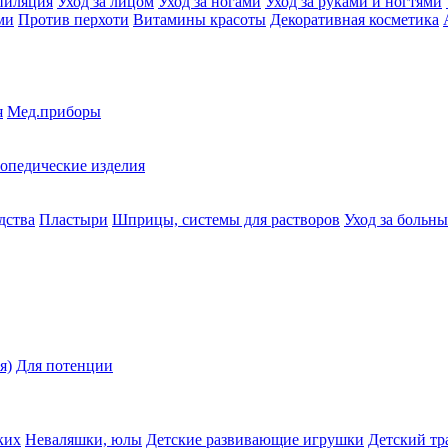
пиляция
Уход за лицом
Уход за ногами
Уход за руками и ногтями
ми
Против перхоти
Витамины красоты
Декоративная косметика
я
Мед.приборы
опедические изделия
дства
Пластыри
Шприцы, системы для растворов
Уход за больн
я)
Для потенции
ких
Неваляшки, юлы
Детские развивающие игрушки
Детский тр