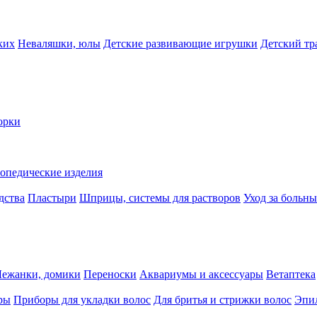
ких
Неваляшки, юлы
Детские развивающие игрушки
Детский тр
орки
опедические изделия
дства
Пластыри
Шприцы, системы для растворов
Уход за больн
Лежанки, домики
Переноски
Аквариумы и аксессуары
Ветаптека
ры
Приборы для укладки волос
Для бритья и стрижки волос
Эпи