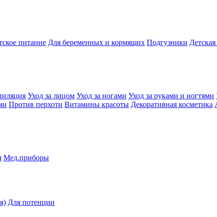
тское питание
Для беременных и кормящих
Подгузники
Детская
пиляция
Уход за лицом
Уход за ногами
Уход за руками и ногтями
ми
Против перхоти
Витамины красоты
Декоративная косметика
я
Мед.приборы
я)
Для потенции