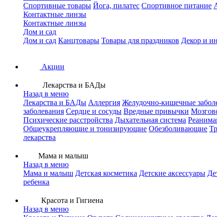
Спортивные товары
Йога, пилатес
Спортивное питание
Контактные линзы
Контактные линзы
Дом и сад
Дом и сад
Канцтовары
Товары для праздников
Декор и и
Акции
Лекарства и БАДы
Назад в меню
Лекарства и БАДы
Аллергия
Желудочно-кишечные забол
заболевания
Сердце и сосуды
Вредные привычки
Мозгов
Психические расстройства
Дыхательная система
Реанима
Общеукрепляющие и тонизирующие
Обезболивающие
Тр
лекарства
Мама и малыш
Назад в меню
Мама и малыш
Детская косметика
Детские аксессуары
Де
ребенка
Красота и Гигиена
Назад в меню