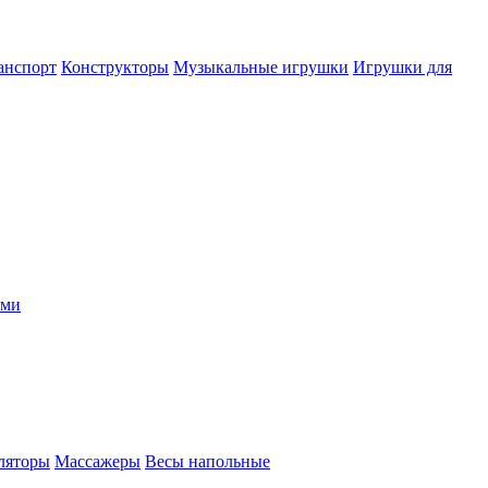
анспорт
Конструкторы
Музыкальные игрушки
Игрушки для
ыми
ляторы
Массажеры
Весы напольные