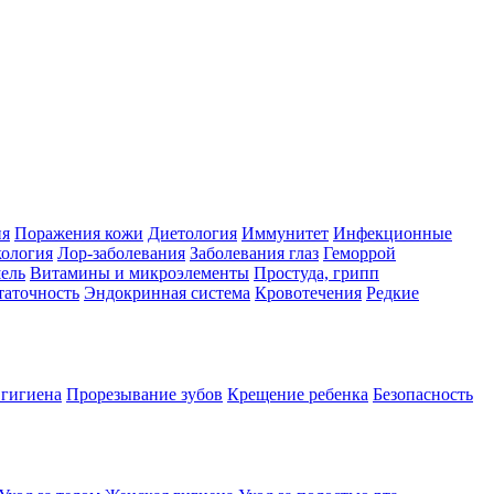
ия
Поражения кожи
Диетология
Иммунитет
Инфекционные
ология
Лор-заболевания
Заболевания глаз
Геморрой
ель
Витамины и микроэлементы
Простуда, грипп
таточность
Эндокринная система
Кровотечения
Редкие
 гигиена
Прорезывание зубов
Крещение ребенка
Безопасность