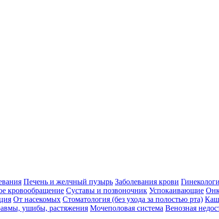
евания
Печень и желчный пузырь
Заболевания крови
Гинеколог
ое кровообращение
Суставы и позвоночник
Успокаивающие
Онк
ция
От насекомых
Стоматология (без ухода за полостью рта)
Каш
авмы, ушибы, растяжения
Мочеполовая система
Венозная недос