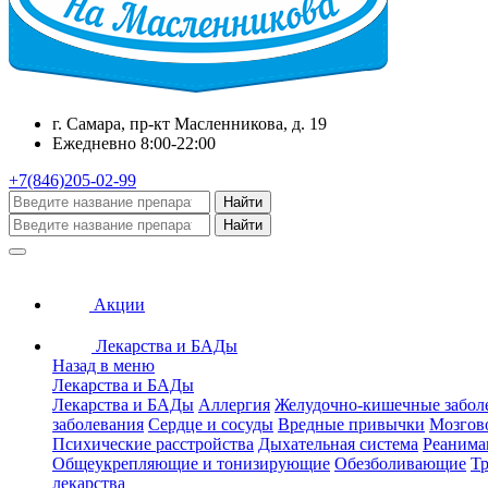
г. Самара, пр-кт Масленникова, д. 19
Ежедневно 8:00-22:00
+7(846)205-02-99
Найти
Найти
Акции
Лекарства и БАДы
Назад в меню
Лекарства и БАДы
Лекарства и БАДы
Аллергия
Желудочно-кишечные забол
заболевания
Сердце и сосуды
Вредные привычки
Мозгов
Психические расстройства
Дыхательная система
Реанима
Общеукрепляющие и тонизирующие
Обезболивающие
Тр
лекарства