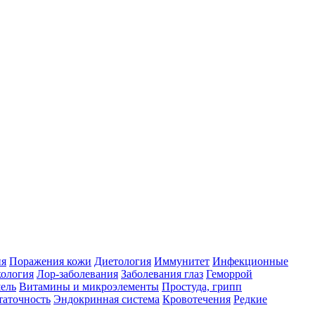
ия
Поражения кожи
Диетология
Иммунитет
Инфекционные
ология
Лор-заболевания
Заболевания глаз
Геморрой
ель
Витамины и микроэлементы
Простуда, грипп
таточность
Эндокринная система
Кровотечения
Редкие