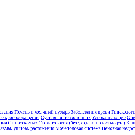
евания
Печень и желчный пузырь
Заболевания крови
Гинеколог
ое кровообращение
Суставы и позвоночник
Успокаивающие
Онк
ция
От насекомых
Стоматология (без ухода за полостью рта)
Каш
авмы, ушибы, растяжения
Мочеполовая система
Венозная недос