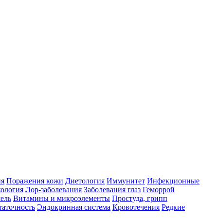
ия
Поражения кожи
Диетология
Иммунитет
Инфекционные
ология
Лор-заболевания
Заболевания глаз
Геморрой
ель
Витамины и микроэлементы
Простуда, грипп
таточность
Эндокринная система
Кровотечения
Редкие