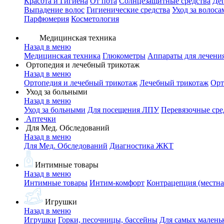
Красота и Гигиена
От пота
Солнцезащитные средства
Де
Выпадение волос
Гигиенические средства
Уход за волоса
Парфюмерия
Косметология
Медицинская техника
Назад в меню
Медицинская техника
Глюкометры
Аппараты для лечени
Ортопедия и лечебный трикотаж
Назад в меню
Ортопедия и лечебный трикотаж
Лечебный трикотаж
Орт
Уход за больными
Назад в меню
Уход за больными
Для посещения ЛПУ
Перевязочные сре
Аптечки
Для Мед. Обследований
Назад в меню
Для Мед. Обследований
Диагностика ЖКТ
Интимные товары
Назад в меню
Интимные товары
Интим-комфорт
Контрацепция (местна
Игрушки
Назад в меню
Игрушки
Горки, песочницы, бассейны
Для самых малень