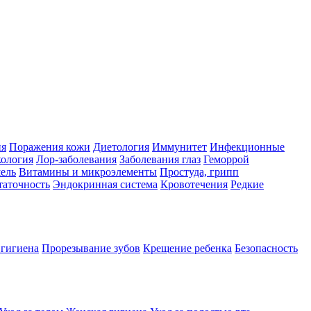
ия
Поражения кожи
Диетология
Иммунитет
Инфекционные
ология
Лор-заболевания
Заболевания глаз
Геморрой
ель
Витамины и микроэлементы
Простуда, грипп
таточность
Эндокринная система
Кровотечения
Редкие
 гигиена
Прорезывание зубов
Крещение ребенка
Безопасность