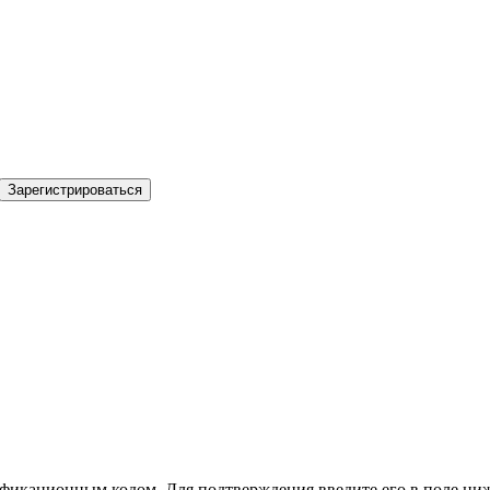
Зарегистрироваться
фикационным кодом. Для подтверждения введите его в поле ниж