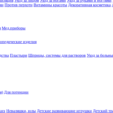
пиляция
Уход за лицом
Уход за ногами
Уход за руками и ногтями
ми
Против перхоти
Витамины красоты
Декоративная косметика
я
Мед.приборы
опедические изделия
дства
Пластыри
Шприцы, системы для растворов
Уход за больн
я)
Для потенции
ких
Неваляшки, юлы
Детские развивающие игрушки
Детский тр