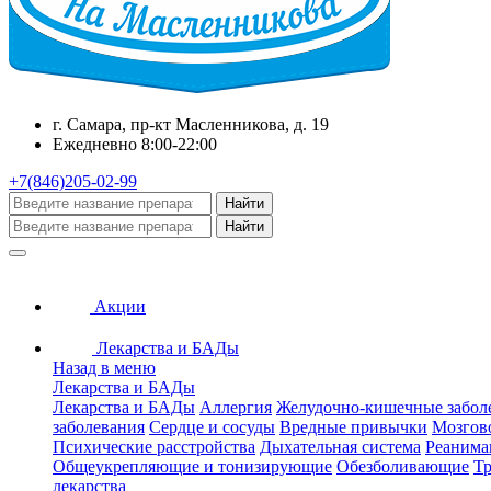
г. Самара, пр-кт Масленникова, д. 19
Ежедневно 8:00-22:00
+7(846)205-02-99
Найти
Найти
Акции
Лекарства и БАДы
Назад в меню
Лекарства и БАДы
Лекарства и БАДы
Аллергия
Желудочно-кишечные забол
заболевания
Сердце и сосуды
Вредные привычки
Мозгов
Психические расстройства
Дыхательная система
Реанима
Общеукрепляющие и тонизирующие
Обезболивающие
Тр
лекарства