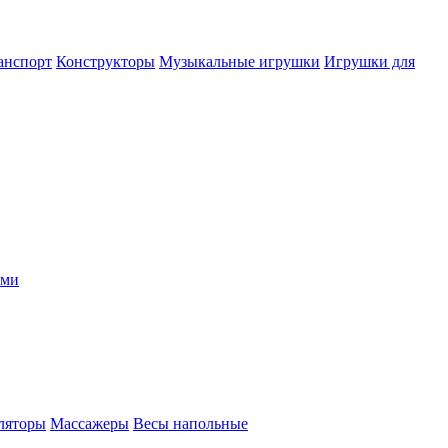
анспорт
Конструкторы
Музыкальные игрушки
Игрушки для
ыми
ляторы
Массажеры
Весы напольные