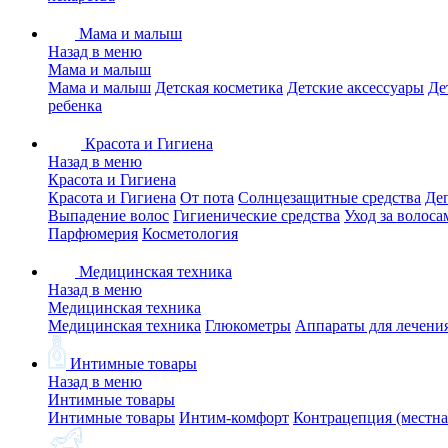
Мама и малыш
Назад в меню
Мама и малыш
Мама и малыш
Детская косметика
Детские аксессуары
Де
ребенка
Красота и Гигиена
Назад в меню
Красота и Гигиена
Красота и Гигиена
От пота
Солнцезащитные средства
Де
Выпадение волос
Гигиенические средства
Уход за волоса
Парфюмерия
Косметология
Медицинская техника
Назад в меню
Медицинская техника
Медицинская техника
Глюкометры
Аппараты для лечени
Интимные товары
Назад в меню
Интимные товары
Интимные товары
Интим-комфорт
Контрацепция (местна