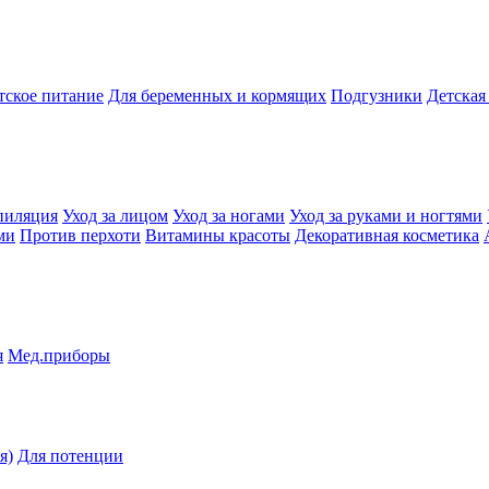
тское питание
Для беременных и кормящих
Подгузники
Детская
пиляция
Уход за лицом
Уход за ногами
Уход за руками и ногтями
ми
Против перхоти
Витамины красоты
Декоративная косметика
я
Мед.приборы
я)
Для потенции