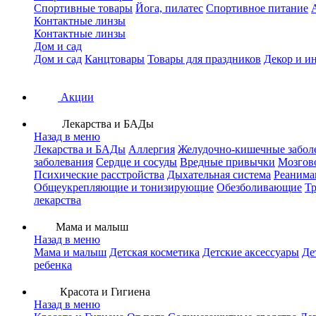
Спортивные товары
Йога, пилатес
Спортивное питание
Контактные линзы
Контактные линзы
Дом и сад
Дом и сад
Канцтовары
Товары для праздников
Декор и и
Акции
Лекарства и БАДы
Назад в меню
Лекарства и БАДы
Аллергия
Желудочно-кишечные забол
заболевания
Сердце и сосуды
Вредные привычки
Мозгов
Психические расстройства
Дыхательная система
Реанима
Общеукрепляющие и тонизирующие
Обезболивающие
Тр
лекарства
Мама и малыш
Назад в меню
Мама и малыш
Детская косметика
Детские аксессуары
Де
ребенка
Красота и Гигиена
Назад в меню