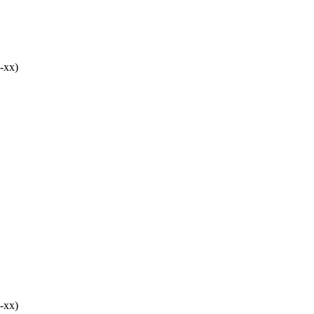
-хх)
-хх)