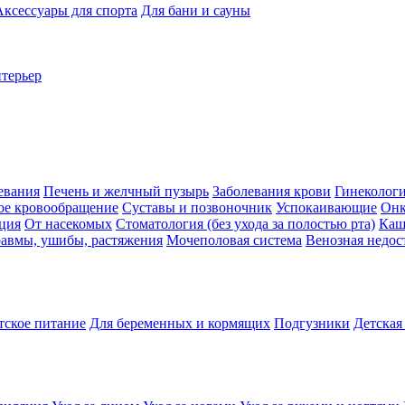
Аксессуары для спорта
Для бани и сауны
нтерьер
евания
Печень и желчный пузырь
Заболевания крови
Гинеколог
ое кровообращение
Суставы и позвоночник
Успокаивающие
Онк
ция
От насекомых
Стоматология (без ухода за полостью рта)
Каш
авмы, ушибы, растяжения
Мочеполовая система
Венозная недос
тское питание
Для беременных и кормящих
Подгузники
Детская