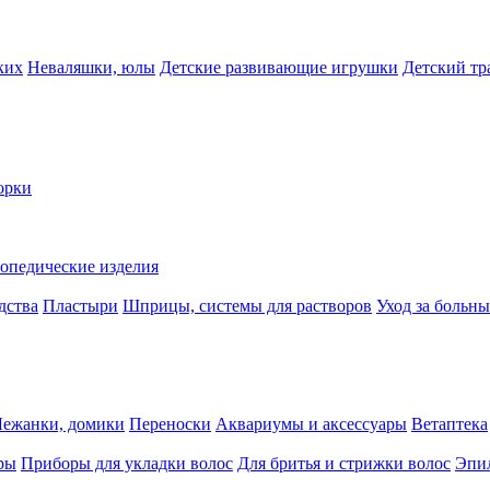
ких
Неваляшки, юлы
Детские развивающие игрушки
Детский тр
орки
опедические изделия
дства
Пластыри
Шприцы, системы для растворов
Уход за больн
Лежанки, домики
Переноски
Аквариумы и аксессуары
Ветаптека
ры
Приборы для укладки волос
Для бритья и стрижки волос
Эпи