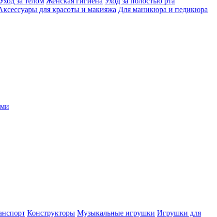
Уход за телом
Женская гигиена
Уход за полостью рта
Аксессуары для красоты и макияжа
Для маникюра и педикюра
ыми
анспорт
Конструкторы
Музыкальные игрушки
Игрушки для