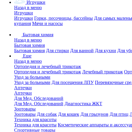
Игрушки
Назад в меню
Игрушки
Игрушки
Горки, песочницы, бассейны
Для самых малень
купания
Мячи и насосы
Бытовая химия
Назад в меню
Бытовая химия
Бытовая химия
Для стирки
Для ванной
Для кухни
Для уб
Еще
Назад в меню
Ортопедия и лечебный трикотаж
Ортопедия и лечебный трикотаж
Лечебный трикотаж
Орт
Уход за больными
Уход за больными
Для посещения ЛПУ
Перевязочные сре
Аптечки
Аптечки
Для Мед. Обследований
Для Мед. Обследований
Диагностика ЖКТ
Зоотовары
Зоотовары
Для собак
Для кошек
Для грызунов
Для птиц
Техника для красоты
Техника для красоты
Косметические аппараты и аксессуа
Спортивные товары