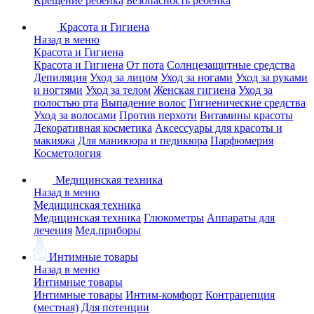
Крещение ребенка
Безопасность ребенка
Красота и Гигиена
Назад в меню
Красота и Гигиена
Красота и Гигиена
От пота
Солнцезащитные средства
Депиляция
Уход за лицом
Уход за ногами
Уход за руками
и ногтями
Уход за телом
Женская гигиена
Уход за
полостью рта
Выпадение волос
Гигиенические средства
Уход за волосами
Против перхоти
Витамины красоты
Декоративная косметика
Аксессуары для красоты и
макияжа
Для маникюра и педикюра
Парфюмерия
Косметология
Медицинская техника
Назад в меню
Медицинская техника
Медицинская техника
Глюкометры
Аппараты для
лечения
Мед.приборы
Интимные товары
Назад в меню
Интимные товары
Интимные товары
Интим-комфорт
Контрацепция
(местная)
Для потенции