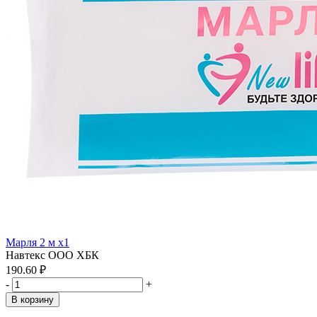
Марля 2 м x1
Навтекс ООО ХБК
190.60 ₽
-
+
В корзину