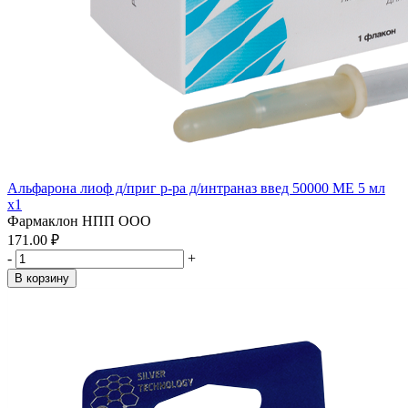
Альфарона лиоф д/приг р-ра д/интраназ введ 50000 МЕ 5 мл
x1
Фармаклон НПП ООО
171.00 ₽
-
+
В корзину