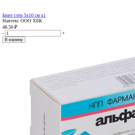
Бинт стер 5х10 см x1
Навтекс ООО ХБК
48.50 ₽
-
+
В корзину