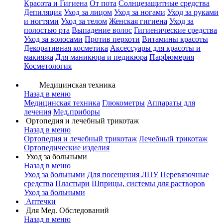
Красота и Гигиена
От пота
Солнцезащитные средства
Депиляция
Уход за лицом
Уход за ногами
Уход за руками
и ногтями
Уход за телом
Женская гигиена
Уход за
полостью рта
Выпадение волос
Гигиенические средства
Уход за волосами
Против перхоти
Витамины красоты
Декоративная косметика
Аксессуары для красоты и
макияжа
Для маникюра и педикюра
Парфюмерия
Косметология
Медицинская техника
Назад в меню
Медицинская техника
Глюкометры
Аппараты для
лечения
Мед.приборы
Ортопедия и лечебный трикотаж
Назад в меню
Ортопедия и лечебный трикотаж
Лечебный трикотаж
Ортопедические изделия
Уход за больными
Назад в меню
Уход за больными
Для посещения ЛПУ
Перевязочные
средства
Пластыри
Шприцы, системы для растворов
Уход за больными
Аптечки
Для Мед. Обследований
Назад в меню