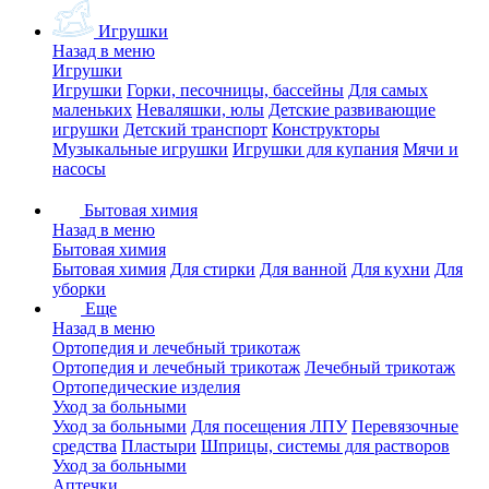
Игрушки
Назад в меню
Игрушки
Игрушки
Горки, песочницы, бассейны
Для самых
маленьких
Неваляшки, юлы
Детские развивающие
игрушки
Детский транспорт
Конструкторы
Музыкальные игрушки
Игрушки для купания
Мячи и
насосы
Бытовая химия
Назад в меню
Бытовая химия
Бытовая химия
Для стирки
Для ванной
Для кухни
Для
уборки
Еще
Назад в меню
Ортопедия и лечебный трикотаж
Ортопедия и лечебный трикотаж
Лечебный трикотаж
Ортопедические изделия
Уход за больными
Уход за больными
Для посещения ЛПУ
Перевязочные
средства
Пластыри
Шприцы, системы для растворов
Уход за больными
Аптечки