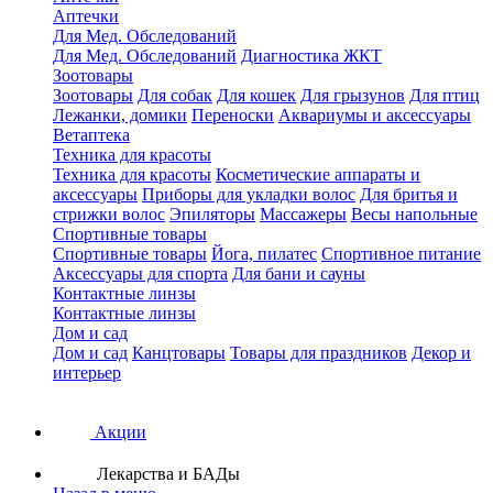
Аптечки
Для Мед. Обследований
Для Мед. Обследований
Диагностика ЖКТ
Зоотовары
Зоотовары
Для собак
Для кошек
Для грызунов
Для птиц
Лежанки, домики
Переноски
Аквариумы и аксессуары
Ветаптека
Техника для красоты
Техника для красоты
Косметические аппараты и
аксессуары
Приборы для укладки волос
Для бритья и
стрижки волос
Эпиляторы
Массажеры
Весы напольные
Спортивные товары
Спортивные товары
Йога, пилатес
Спортивное питание
Аксессуары для спорта
Для бани и сауны
Контактные линзы
Контактные линзы
Дом и сад
Дом и сад
Канцтовары
Товары для праздников
Декор и
интерьер
Акции
Лекарства и БАДы