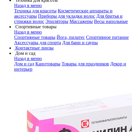
Техника для красоты
Назад в меню
Техника для красоты
Косметические аппараты и
аксессуары
Приборы для укладки волос
Для бритья и
стрижки волос
Эпиляторы
Массажеры
Весы напольные
Спортивные товары
Назад в меню
Спортивные товары
Йога, пилатес
Спортивное питание
Аксессуары для спорта
Для бани и сауны
Контактные линзы
Дом и сад
Назад в меню
Дом и сад
Канцтовары
Товары для праздников
Декор и
интерьер