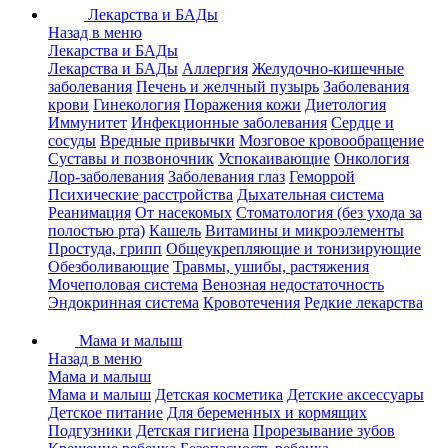
Лекарства и БАДы
Назад в меню
Лекарства и БАДы
Лекарства и БАДы
Аллергия
Желудочно-кишечные
заболевания
Печень и желчный пузырь
Заболевания
крови
Гинекология
Поражения кожи
Диетология
Иммунитет
Инфекционные заболевания
Сердце и
сосуды
Вредные привычки
Мозговое кровообращение
Суставы и позвоночник
Успокаивающие
Онкология
Лор-заболевания
Заболевания глаз
Геморрой
Психические расстройства
Дыхательная система
Реанимация
От насекомых
Стоматология (без ухода за
полостью рта)
Кашель
Витамины и микроэлементы
Простуда, грипп
Общеукрепляющие и тонизирующие
Обезболивающие
Травмы, ушибы, растяжения
Мочеполовая система
Венозная недостаточность
Эндокринная система
Кровотечения
Редкие лекарства
Мама и малыш
Назад в меню
Мама и малыш
Мама и малыш
Детская косметика
Детские аксессуары
Детское питание
Для беременных и кормящих
Подгузники
Детская гигиена
Прорезывание зубов