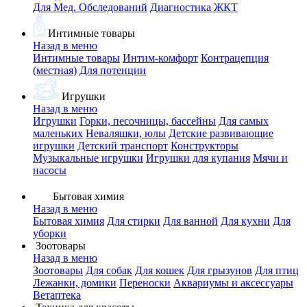
Для Мед. Обследований
Диагностика ЖКТ
Интимные товары
Назад в меню
Интимные товары
Интим-комфорт
Контрацепция
(местная)
Для потенции
Игрушки
Назад в меню
Игрушки
Горки, песочницы, бассейны
Для самых
маленьких
Неваляшки, юлы
Детские развивающие
игрушки
Детский транспорт
Конструкторы
Музыкальные игрушки
Игрушки для купания
Мячи и
насосы
Бытовая химия
Назад в меню
Бытовая химия
Для стирки
Для ванной
Для кухни
Для
уборки
Зоотовары
Назад в меню
Зоотовары
Для собак
Для кошек
Для грызунов
Для птиц
Лежанки, домики
Переноски
Аквариумы и аксессуары
Ветаптека