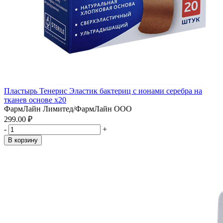
Пластырь Тенерис Эластик бактериц с ионами серебра на
тканев основе x20
ФармЛайн Лимитед/ФармЛайн ООО
299.00 ₽
-
+
В корзину