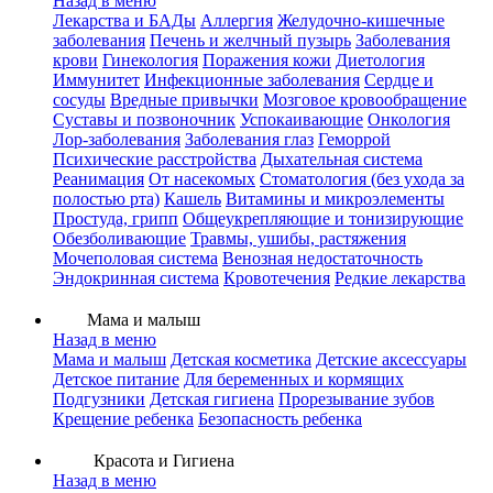
Назад в меню
Лекарства и БАДы
Аллергия
Желудочно-кишечные
заболевания
Печень и желчный пузырь
Заболевания
крови
Гинекология
Поражения кожи
Диетология
Иммунитет
Инфекционные заболевания
Сердце и
сосуды
Вредные привычки
Мозговое кровообращение
Суставы и позвоночник
Успокаивающие
Онкология
Лор-заболевания
Заболевания глаз
Геморрой
Психические расстройства
Дыхательная система
Реанимация
От насекомых
Стоматология (без ухода за
полостью рта)
Кашель
Витамины и микроэлементы
Простуда, грипп
Общеукрепляющие и тонизирующие
Обезболивающие
Травмы, ушибы, растяжения
Мочеполовая система
Венозная недостаточность
Эндокринная система
Кровотечения
Редкие лекарства
Мама и малыш
Назад в меню
Мама и малыш
Детская косметика
Детские аксессуары
Детское питание
Для беременных и кормящих
Подгузники
Детская гигиена
Прорезывание зубов
Крещение ребенка
Безопасность ребенка
Красота и Гигиена
Назад в меню