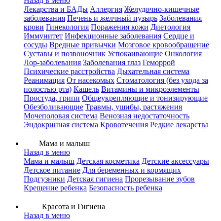
Назад в меню
Лекарства и БАДы
Аллергия
Желудочно-кишечные
заболевания
Печень и желчный пузырь
Заболевания
крови
Гинекология
Поражения кожи
Диетология
Иммунитет
Инфекционные заболевания
Сердце и
сосуды
Вредные привычки
Мозговое кровообращение
Суставы и позвоночник
Успокаивающие
Онкология
Лор-заболевания
Заболевания глаз
Геморрой
Психические расстройства
Дыхательная система
Реанимация
От насекомых
Стоматология (без ухода за
полостью рта)
Кашель
Витамины и микроэлементы
Простуда, грипп
Общеукрепляющие и тонизирующие
Обезболивающие
Травмы, ушибы, растяжения
Мочеполовая система
Венозная недостаточность
Эндокринная система
Кровотечения
Редкие лекарства
Мама и малыш
Назад в меню
Мама и малыш
Детская косметика
Детские аксессуары
Детское питание
Для беременных и кормящих
Подгузники
Детская гигиена
Прорезывание зубов
Крещение ребенка
Безопасность ребенка
Красота и Гигиена
Назад в меню