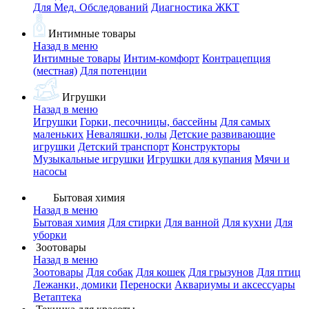
Для Мед. Обследований
Диагностика ЖКТ
Интимные товары
Назад в меню
Интимные товары
Интим-комфорт
Контрацепция
(местная)
Для потенции
Игрушки
Назад в меню
Игрушки
Горки, песочницы, бассейны
Для самых
маленьких
Неваляшки, юлы
Детские развивающие
игрушки
Детский транспорт
Конструкторы
Музыкальные игрушки
Игрушки для купания
Мячи и
насосы
Бытовая химия
Назад в меню
Бытовая химия
Для стирки
Для ванной
Для кухни
Для
уборки
Зоотовары
Назад в меню
Зоотовары
Для собак
Для кошек
Для грызунов
Для птиц
Лежанки, домики
Переноски
Аквариумы и аксессуары
Ветаптека