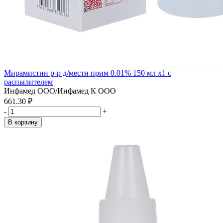
Мирамистин р-р д/местн прим 0.01% 150 мл x1 с
распылителем
Инфамед ООО/Инфамед К ООО
661.30 ₽
-
+
В корзину