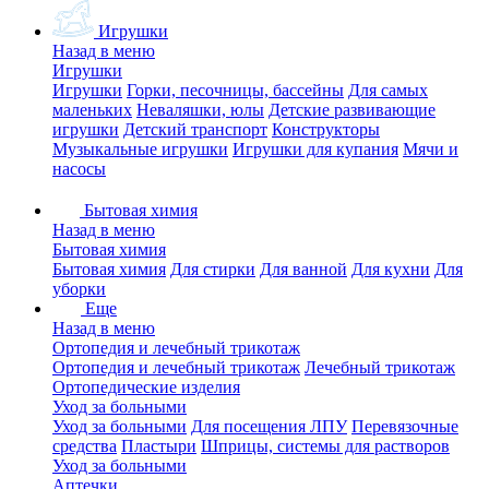
Игрушки
Назад в меню
Игрушки
Игрушки
Горки, песочницы, бассейны
Для самых
маленьких
Неваляшки, юлы
Детские развивающие
игрушки
Детский транспорт
Конструкторы
Музыкальные игрушки
Игрушки для купания
Мячи и
насосы
Бытовая химия
Назад в меню
Бытовая химия
Бытовая химия
Для стирки
Для ванной
Для кухни
Для
уборки
Еще
Назад в меню
Ортопедия и лечебный трикотаж
Ортопедия и лечебный трикотаж
Лечебный трикотаж
Ортопедические изделия
Уход за больными
Уход за больными
Для посещения ЛПУ
Перевязочные
средства
Пластыри
Шприцы, системы для растворов
Уход за больными
Аптечки