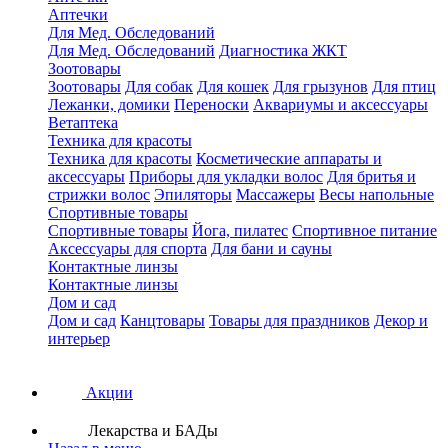
Аптечки
Для Мед. Обследований
Для Мед. Обследований
Диагностика ЖКТ
Зоотовары
Зоотовары
Для собак
Для кошек
Для грызунов
Для птиц
Лежанки, домики
Переноски
Аквариумы и аксессуары
Ветаптека
Техника для красоты
Техника для красоты
Косметические аппараты и
аксессуары
Приборы для укладки волос
Для бритья и
стрижки волос
Эпиляторы
Массажеры
Весы напольные
Спортивные товары
Спортивные товары
Йога, пилатес
Спортивное питание
Аксессуары для спорта
Для бани и сауны
Контактные линзы
Контактные линзы
Дом и сад
Дом и сад
Канцтовары
Товары для праздников
Декор и
интерьер
Акции
Лекарства и БАДы