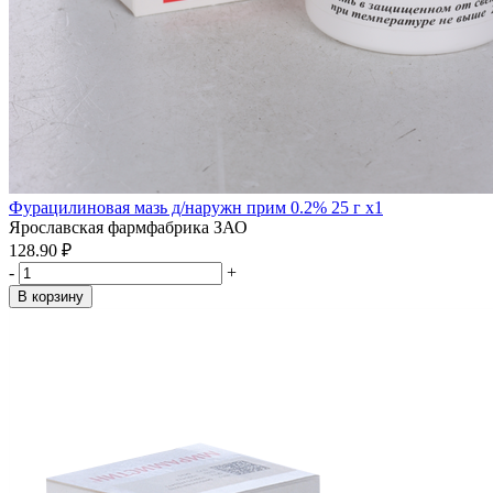
Фурацилиновая мазь д/наружн прим 0.2% 25 г x1
Ярославская фармфабрика ЗАО
128.90 ₽
-
+
В корзину