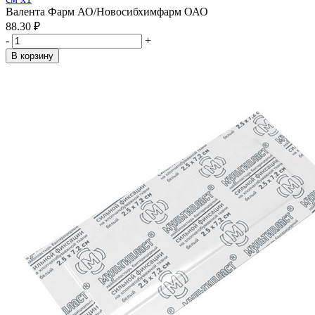
Валента Фарм АО/Новосибхимфарм ОАО
88.30 ₽
-
+
В корзину