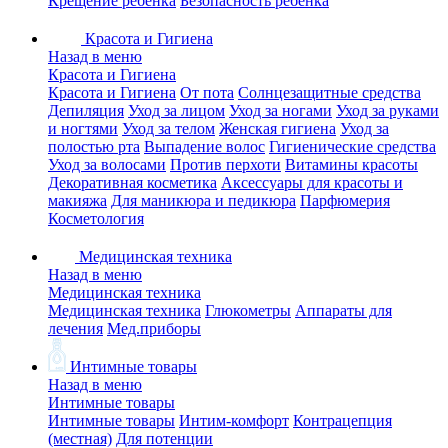
Крещение ребенка
Безопасность ребенка
Красота и Гигиена
Назад в меню
Красота и Гигиена
Красота и Гигиена
От пота
Солнцезащитные средства
Депиляция
Уход за лицом
Уход за ногами
Уход за руками
и ногтями
Уход за телом
Женская гигиена
Уход за
полостью рта
Выпадение волос
Гигиенические средства
Уход за волосами
Против перхоти
Витамины красоты
Декоративная косметика
Аксессуары для красоты и
макияжа
Для маникюра и педикюра
Парфюмерия
Косметология
Медицинская техника
Назад в меню
Медицинская техника
Медицинская техника
Глюкометры
Аппараты для
лечения
Мед.приборы
Интимные товары
Назад в меню
Интимные товары
Интимные товары
Интим-комфорт
Контрацепция
(местная)
Для потенции