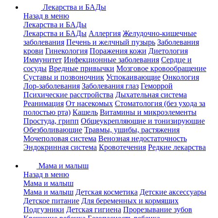
Лекарства и БАДы
Назад в меню
Лекарства и БАДы
Лекарства и БАДы
Аллергия
Желудочно-кишечные
заболевания
Печень и желчный пузырь
Заболевания
крови
Гинекология
Поражения кожи
Диетология
Иммунитет
Инфекционные заболевания
Сердце и
сосуды
Вредные привычки
Мозговое кровообращение
Суставы и позвоночник
Успокаивающие
Онкология
Лор-заболевания
Заболевания глаз
Геморрой
Психические расстройства
Дыхательная система
Реанимация
От насекомых
Стоматология (без ухода за
полостью рта)
Кашель
Витамины и микроэлементы
Простуда, грипп
Общеукрепляющие и тонизирующие
Обезболивающие
Травмы, ушибы, растяжения
Мочеполовая система
Венозная недостаточность
Эндокринная система
Кровотечения
Редкие лекарства
Мама и малыш
Назад в меню
Мама и малыш
Мама и малыш
Детская косметика
Детские аксессуары
Детское питание
Для беременных и кормящих
Подгузники
Детская гигиена
Прорезывание зубов