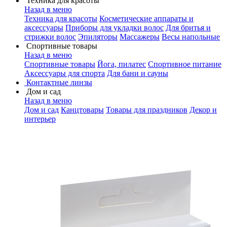
Техника для красоты
Назад в меню
Техника для красоты
Косметические аппараты и
аксессуары
Приборы для укладки волос
Для бритья и
стрижки волос
Эпиляторы
Массажеры
Весы напольные
Спортивные товары
Назад в меню
Спортивные товары
Йога, пилатес
Спортивное питание
Аксессуары для спорта
Для бани и сауны
Контактные линзы
Дом и сад
Назад в меню
Дом и сад
Канцтовары
Товары для праздников
Декор и
интерьер