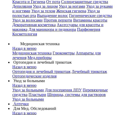
Красота и Гигиена
От пота
Солнцезащитные средства
Депиляция
Уход за лицом
Уход за ногами
Уход за руками
и ногтями
Уход за телом
Женская гигиена
Уход за
полостью рта
Выпадение волос
Гигиенические средства
Уход за волосами
Против перхоти
Витамины красоты
Декоративная косметика
Аксессуары для красоты и
макияжа
Для маникюра и педикюра
Парфюмерия
Косметология
Медицинская техника
Назад в меню
Медицинская техника
Глюкометры
Аппараты для
лечения
Мед.приборы
Ортопедия и лечебный трикотаж
Назад в меню
Ортопедия и лечебный трикотаж
Лечебный трикотаж
Ортопедические изделия
Уход за больными
Назад в меню
Уход за больными
Для посещения ЛПУ
Перевязочные
средства
Пластыри
Шприцы, системы для растворов
Уход за больными
Аптечки
Для Мед. Обследований
Назад в меню