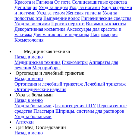
Красота и Гигиена
От пота
Солнцезащитные средства
Депиляция
Уход за лицом
Уход за ногами
Уход за руками
и ногтями
Уход за телом
Женская гигиена
Уход за
полостью рта
Выпадение волос
Гигиенические средства
Уход за волосами
Против перхоти
Витамины красоты
Декоративная косметика
Аксессуары для красоты и
макияжа
Для маникюра и педикюра
Парфюмерия
Косметология
Медицинская техника
Назад в меню
Медицинская техника
Глюкометры
Аппараты для
лечения
Мед.приборы
Ортопедия и лечебный трикотаж
Назад в меню
Ортопедия и лечебный трикотаж
Лечебный трикотаж
Ортопедические изделия
Уход за больными
Назад в меню
Уход за больными
Для посещения ЛПУ
Перевязочные
средства
Пластыри
Шприцы, системы для растворов
Уход за больными
Аптечки
Для Мед. Обследований
Назад в меню