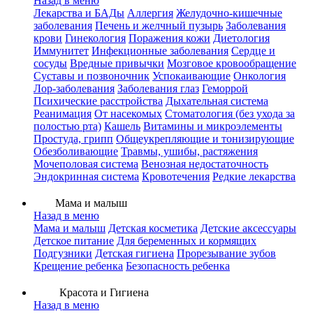
Назад в меню
Лекарства и БАДы
Аллергия
Желудочно-кишечные
заболевания
Печень и желчный пузырь
Заболевания
крови
Гинекология
Поражения кожи
Диетология
Иммунитет
Инфекционные заболевания
Сердце и
сосуды
Вредные привычки
Мозговое кровообращение
Суставы и позвоночник
Успокаивающие
Онкология
Лор-заболевания
Заболевания глаз
Геморрой
Психические расстройства
Дыхательная система
Реанимация
От насекомых
Стоматология (без ухода за
полостью рта)
Кашель
Витамины и микроэлементы
Простуда, грипп
Общеукрепляющие и тонизирующие
Обезболивающие
Травмы, ушибы, растяжения
Мочеполовая система
Венозная недостаточность
Эндокринная система
Кровотечения
Редкие лекарства
Мама и малыш
Назад в меню
Мама и малыш
Детская косметика
Детские аксессуары
Детское питание
Для беременных и кормящих
Подгузники
Детская гигиена
Прорезывание зубов
Крещение ребенка
Безопасность ребенка
Красота и Гигиена
Назад в меню