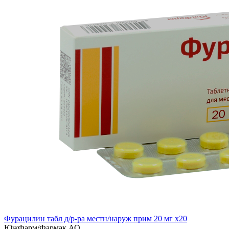
Фурацилин табл д/р-ра местн/наруж прим 20 мг x20
ЮжФарм/Фармак АО