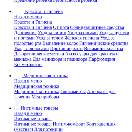
Крещение ребенка
Безопасность ребенка
Красота и Гигиена
Назад в меню
Красота и Гигиена
Красота и Гигиена
От пота
Солнцезащитные средства
Депиляция
Уход за лицом
Уход за ногами
Уход за руками
и ногтями
Уход за телом
Женская гигиена
Уход за
полостью рта
Выпадение волос
Гигиенические средства
Уход за волосами
Против перхоти
Витамины красоты
Декоративная косметика
Аксессуары для красоты и
макияжа
Для маникюра и педикюра
Парфюмерия
Косметология
Медицинская техника
Назад в меню
Медицинская техника
Медицинская техника
Глюкометры
Аппараты для
лечения
Мед.приборы
Интимные товары
Назад в меню
Интимные товары
Интимные товары
Интим-комфорт
Контрацепция
(местная)
Для потенции