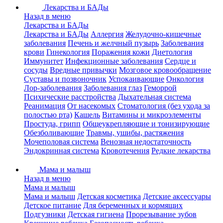
Лекарства и БАДы
Назад в меню
Лекарства и БАДы
Лекарства и БАДы
Аллергия
Желудочно-кишечные
заболевания
Печень и желчный пузырь
Заболевания
крови
Гинекология
Поражения кожи
Диетология
Иммунитет
Инфекционные заболевания
Сердце и
сосуды
Вредные привычки
Мозговое кровообращение
Суставы и позвоночник
Успокаивающие
Онкология
Лор-заболевания
Заболевания глаз
Геморрой
Психические расстройства
Дыхательная система
Реанимация
От насекомых
Стоматология (без ухода за
полостью рта)
Кашель
Витамины и микроэлементы
Простуда, грипп
Общеукрепляющие и тонизирующие
Обезболивающие
Травмы, ушибы, растяжения
Мочеполовая система
Венозная недостаточность
Эндокринная система
Кровотечения
Редкие лекарства
Мама и малыш
Назад в меню
Мама и малыш
Мама и малыш
Детская косметика
Детские аксессуары
Детское питание
Для беременных и кормящих
Подгузники
Детская гигиена
Прорезывание зубов