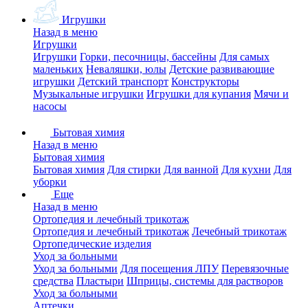
Игрушки
Назад в меню
Игрушки
Игрушки
Горки, песочницы, бассейны
Для самых
маленьких
Неваляшки, юлы
Детские развивающие
игрушки
Детский транспорт
Конструкторы
Музыкальные игрушки
Игрушки для купания
Мячи и
насосы
Бытовая химия
Назад в меню
Бытовая химия
Бытовая химия
Для стирки
Для ванной
Для кухни
Для
уборки
Еще
Назад в меню
Ортопедия и лечебный трикотаж
Ортопедия и лечебный трикотаж
Лечебный трикотаж
Ортопедические изделия
Уход за больными
Уход за больными
Для посещения ЛПУ
Перевязочные
средства
Пластыри
Шприцы, системы для растворов
Уход за больными
Аптечки