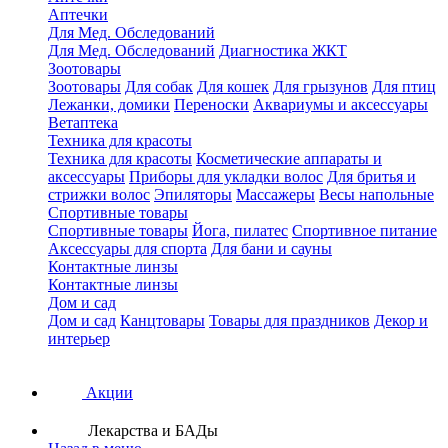
Аптечки
Для Мед. Обследований
Для Мед. Обследований
Диагностика ЖКТ
Зоотовары
Зоотовары
Для собак
Для кошек
Для грызунов
Для птиц
Лежанки, домики
Переноски
Аквариумы и аксессуары
Ветаптека
Техника для красоты
Техника для красоты
Косметические аппараты и
аксессуары
Приборы для укладки волос
Для бритья и
стрижки волос
Эпиляторы
Массажеры
Весы напольные
Спортивные товары
Спортивные товары
Йога, пилатес
Спортивное питание
Аксессуары для спорта
Для бани и сауны
Контактные линзы
Контактные линзы
Дом и сад
Дом и сад
Канцтовары
Товары для праздников
Декор и
интерьер
Акции
Лекарства и БАДы