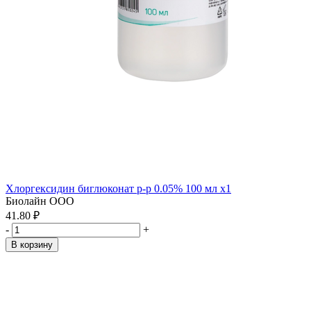
Хлоргексидин биглюконат р-р 0.05% 100 мл x1
Биолайн ООО
41.80 ₽
-
+
В корзину