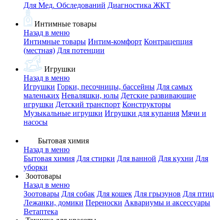
Для Мед. Обследований
Диагностика ЖКТ
Интимные товары
Назад в меню
Интимные товары
Интим-комфорт
Контрацепция
(местная)
Для потенции
Игрушки
Назад в меню
Игрушки
Горки, песочницы, бассейны
Для самых
маленьких
Неваляшки, юлы
Детские развивающие
игрушки
Детский транспорт
Конструкторы
Музыкальные игрушки
Игрушки для купания
Мячи и
насосы
Бытовая химия
Назад в меню
Бытовая химия
Для стирки
Для ванной
Для кухни
Для
уборки
Зоотовары
Назад в меню
Зоотовары
Для собак
Для кошек
Для грызунов
Для птиц
Лежанки, домики
Переноски
Аквариумы и аксессуары
Ветаптека