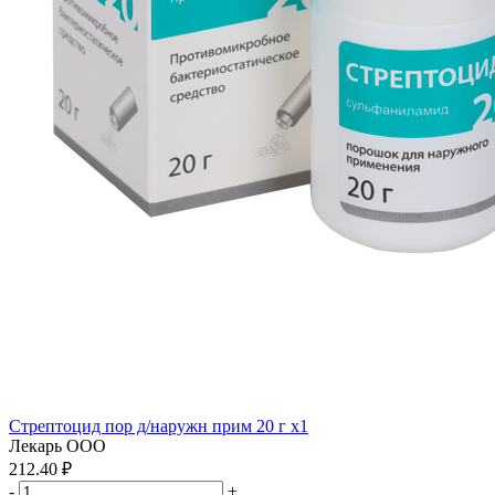
Стрептоцид пор д/наружн прим 20 г x1
Лекарь ООО
212.40 ₽
-
+