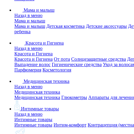
Мама и малыш
Назад в меню
Мама и малыш
Мама и малыш
Детская косметика
Детские аксессуары
Де
ребенка
Красота и Гигиена
Назад в меню
Красота и Гигиена
Красота и Гигиена
От пота
Солнцезащитные средства
Де
Выпадение волос
Гигиенические средства
Уход за волоса
Парфюмерия
Косметология
Медицинская техника
Назад в меню
Медицинская техника
Медицинская техника
Глюкометры
Аппараты для лечени
Интимные товары
Назад в меню
Интимные товары
Интимные товары
Интим-комфорт
Контрацепция (местна