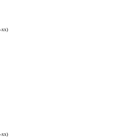
-хх)
-хх)