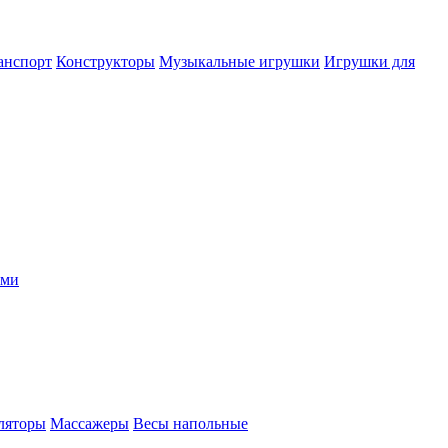
анспорт
Конструкторы
Музыкальные игрушки
Игрушки для
ыми
ляторы
Массажеры
Весы напольные