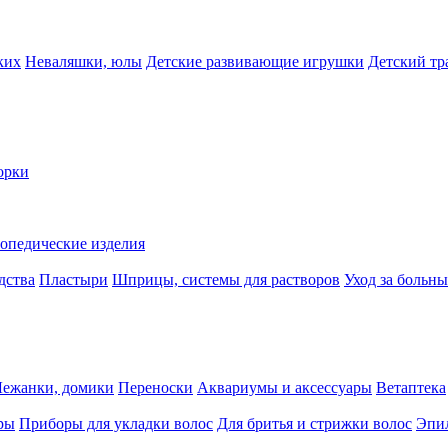
ких
Неваляшки, юлы
Детские развивающие игрушки
Детский тр
орки
опедические изделия
дства
Пластыри
Шприцы, системы для растворов
Уход за больн
Лежанки, домики
Переноски
Аквариумы и аксессуары
Ветаптека
ры
Приборы для укладки волос
Для бритья и стрижки волос
Эпи