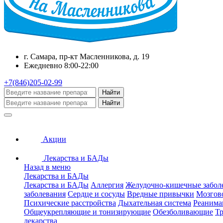
г. Самара, пр-кт Масленникова, д. 19
Ежедневно 8:00-22:00
+7(846)205-02-99
Найти
Найти
Акции
Лекарства и БАДы
Назад в меню
Лекарства и БАДы
Лекарства и БАДы
Аллергия
Желудочно-кишечные забол
заболевания
Сердце и сосуды
Вредные привычки
Мозгов
Психические расстройства
Дыхательная система
Реанима
Общеукрепляющие и тонизирующие
Обезболивающие
Тр
лекарства