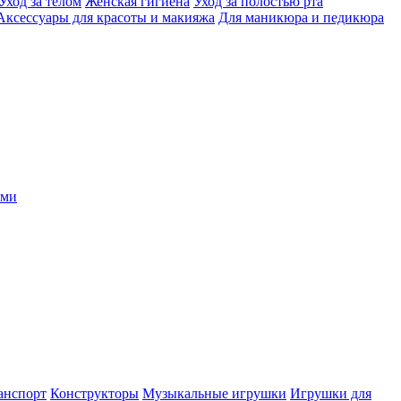
Уход за телом
Женская гигиена
Уход за полостью рта
Аксессуары для красоты и макияжа
Для маникюра и педикюра
ыми
анспорт
Конструкторы
Музыкальные игрушки
Игрушки для