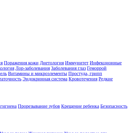
ия
Поражения кожи
Диетология
Иммунитет
Инфекционные
ология
Лор-заболевания
Заболевания глаз
Геморрой
ель
Витамины и микроэлементы
Простуда, грипп
таточность
Эндокринная система
Кровотечения
Редкие
 гигиена
Прорезывание зубов
Крещение ребенка
Безопасность