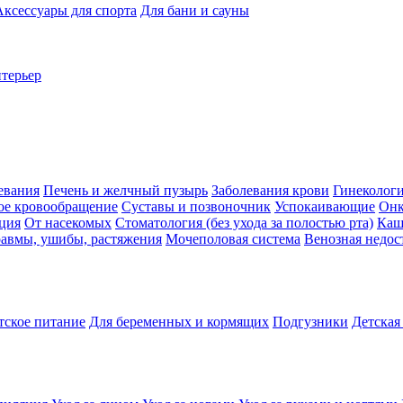
Аксессуары для спорта
Для бани и сауны
нтерьер
евания
Печень и желчный пузырь
Заболевания крови
Гинеколог
ое кровообращение
Суставы и позвоночник
Успокаивающие
Онк
ция
От насекомых
Стоматология (без ухода за полостью рта)
Каш
авмы, ушибы, растяжения
Мочеполовая система
Венозная недос
тское питание
Для беременных и кормящих
Подгузники
Детская