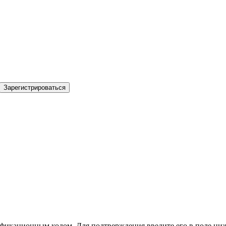
Зарегистрироваться
фикационным кодом. Для подтверждения введите его в поле ниж