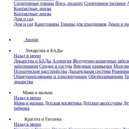
Спортивные товары
Йога, пилатес
Спортивное питание
Контактные линзы
Контактные линзы
Дом и сад
Дом и сад
Канцтовары
Товары для праздников
Декор и и
Акции
Лекарства и БАДы
Назад в меню
Лекарства и БАДы
Аллергия
Желудочно-кишечные забол
заболевания
Сердце и сосуды
Вредные привычки
Мозгов
Психические расстройства
Дыхательная система
Реанима
Общеукрепляющие и тонизирующие
Обезболивающие
Тр
лекарства
Мама и малыш
Назад в меню
Мама и малыш
Детская косметика
Детские аксессуары
Де
ребенка
Красота и Гигиена
Назад в меню