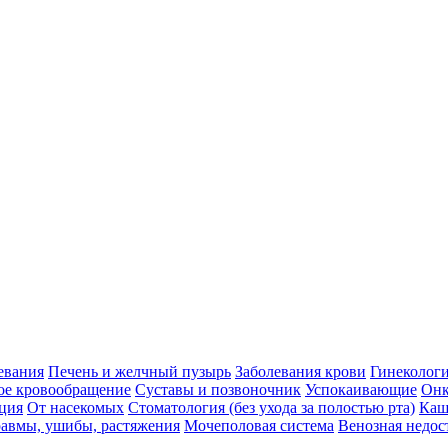
евания
Печень и желчный пузырь
Заболевания крови
Гинеколог
ое кровообращение
Суставы и позвоночник
Успокаивающие
Онк
ция
От насекомых
Стоматология (без ухода за полостью рта)
Каш
авмы, ушибы, растяжения
Мочеполовая система
Венозная недос