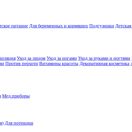
тское питание
Для беременных и кормящих
Подгузники
Детская
пиляция
Уход за лицом
Уход за ногами
Уход за руками и ногтями
ми
Против перхоти
Витамины красоты
Декоративная косметика
я
Мед.приборы
я)
Для потенции