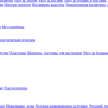
пиляция
Уход за лицом
Уход за ногами
Уход за руками и ногтями
ми
Против перхоти
Витамины красоты
Декоративная косметика
я
Мед.приборы
опедические изделия
дства
Пластыри
Шприцы, системы для растворов
Уход за больн
я)
Для потенции
ких
Неваляшки, юлы
Детские развивающие игрушки
Детский тр