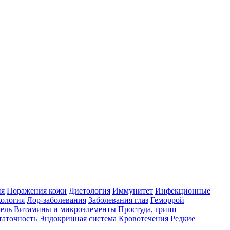
ия
Поражения кожи
Диетология
Иммунитет
Инфекционные
ология
Лор-заболевания
Заболевания глаз
Геморрой
ель
Витамины и микроэлементы
Простуда, грипп
таточность
Эндокринная система
Кровотечения
Редкие