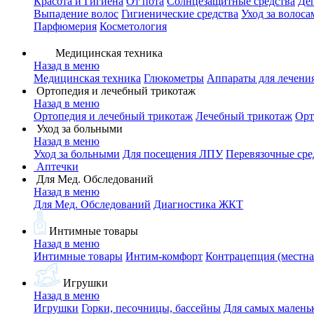
Красота и Гигиена
От пота
Солнцезащитные средства
Де
Выпадение волос
Гигиенические средства
Уход за волоса
Парфюмерия
Косметология
Медицинская техника
Назад в меню
Медицинская техника
Глюкометры
Аппараты для лечени
Ортопедия и лечебный трикотаж
Назад в меню
Ортопедия и лечебный трикотаж
Лечебный трикотаж
Орт
Уход за больными
Назад в меню
Уход за больными
Для посещения ЛПУ
Перевязочные сре
Аптечки
Для Мед. Обследований
Назад в меню
Для Мед. Обследований
Диагностика ЖКТ
Интимные товары
Назад в меню
Интимные товары
Интим-комфорт
Контрацепция (местна
Игрушки
Назад в меню
Игрушки
Горки, песочницы, бассейны
Для самых малень