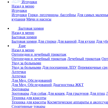
Игрушки
Назад в меню
Игрушки
Игрушки
Горки, песочницы, бассейны
Для самых малень
купания
Мячи и насосы
Бытовая химия
Назад в меню
Бытовая химия
Бытовая химия
Для стирки
Для ванной
Для кухни
Для уб
Еще
Назад в меню
Ортопедия и лечебный трикотаж
Ортопедия и лечебный трикотаж
Лечебный трикотаж
Орт
Уход за больными
Уход за больными
Для посещения ЛПУ
Перевязочные сре
Аптечки
Аптечки
Для Мед. Обследований
Для Мед. Обследований
Диагностика ЖКТ
Зоотовары
Зоотовары
Для собак
Для кошек
Для грызунов
Для птиц
Техника для красоты
Техника для красоты
Косметические аппараты и аксессуа
Спортивные товары